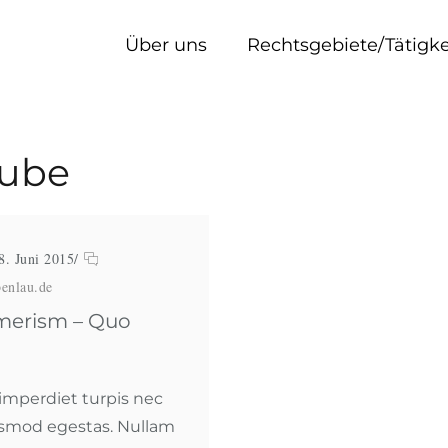
Über uns
Rechtsgebiete/Tätigk
tube
8. Juni 2015
/
enlau.de
erism – Quo
imperdiet turpis nec
ismod egestas. Nullam