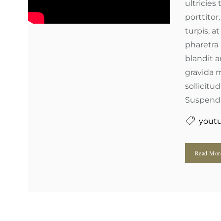
ultricies
porttitor
turpis, a
pharetra 
blandit a
gravida m
sollicitud
Suspendis
yout
Read Mo