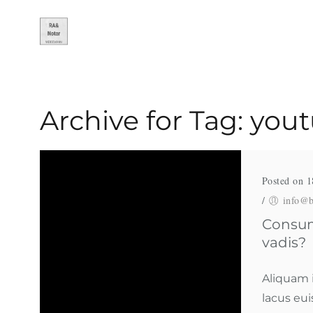
Archive for Tag: you
Posted on 1
/
info@b
Consum
vadis?
Aliquam 
lacus eu