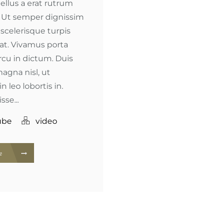
 tellus a erat rutrum
. Ut semper dignissim
t scelerisque turpis
at. Vivamus porta
rcu in dictum. Duis
agna nisl, ut
in leo lobortis in.
se...
ube
video
re